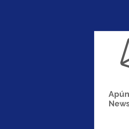
Apúnt
News