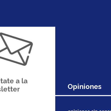
ate a la
Opiniones
letter