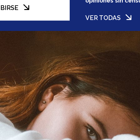
opiniones sin cens
BIRSE
VER TODAS