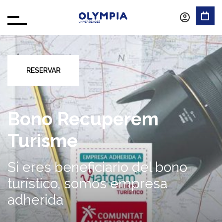
RESERVAR
Bono Recuperem
Turisme
Si eres beneficiario del bono
turístico, somos empresa
adherida