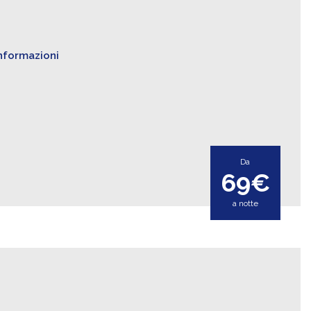
informazioni
Da
69€
a notte