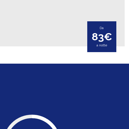
Da
83€
a notte