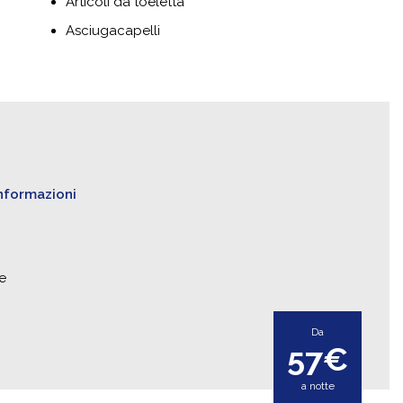
Articoli da toeletta
Asciugacapelli
informazioni
e
Da
57€
a notte