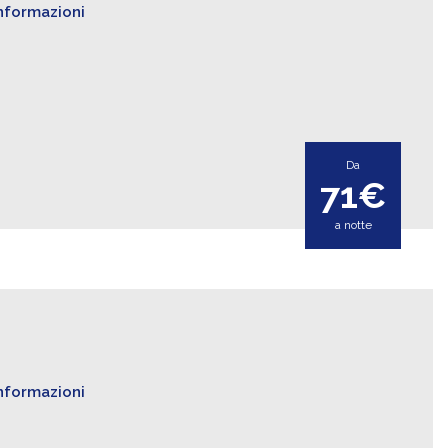
informazioni
Da
71€
a notte
informazioni