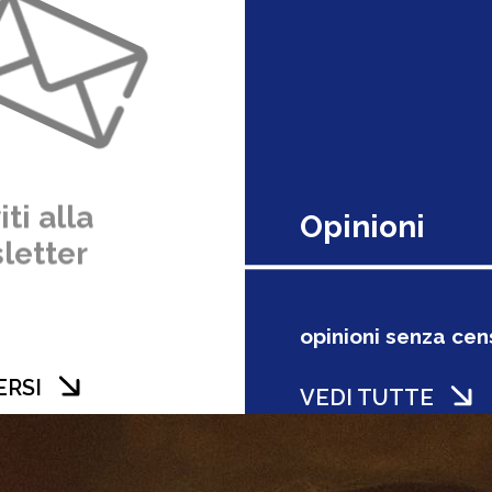
iti alla
Opinioni
letter
opinioni senza ce
ERSI
VEDI TUTTE