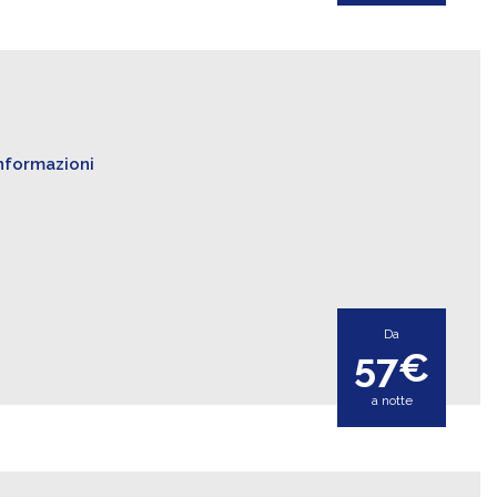
informazioni
Da
57€
a notte