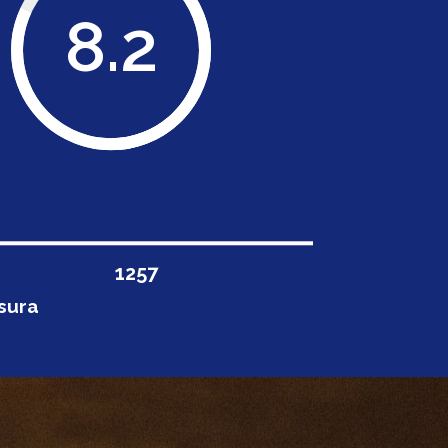
8.2
1258
nsura