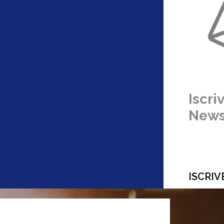
Iscriv
News
ISCRIV